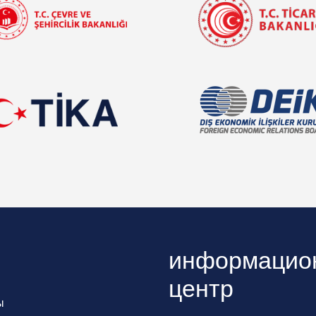
информацио
центр
ы