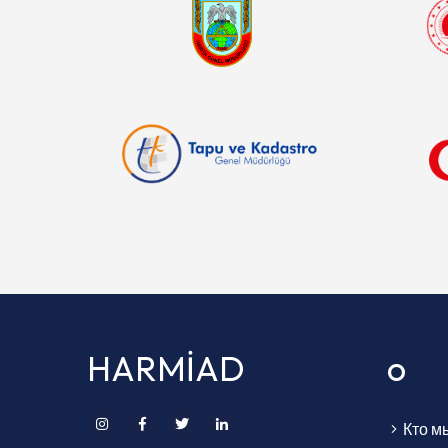
HARMİAD
o
Кто м