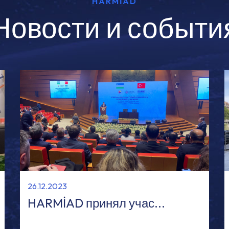
HARMİAD
Новости и событи
26.12.2023
HARMİAD принял учас...