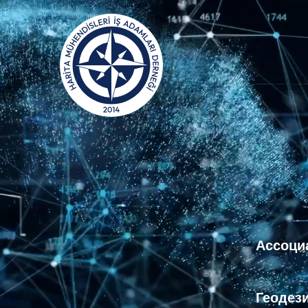
Ассоци
Геодез