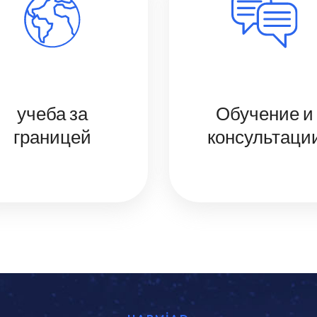
учеба за
Обучение и
границей
консультаци