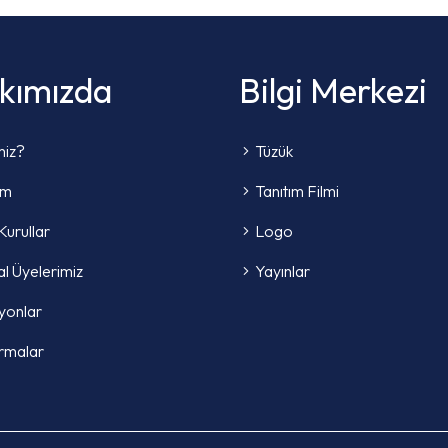
kımızda
Bilgi Merkezi
miz?
Tüzük
im
Tanıtım Filmi
Kurullar
Logo
l Üyelerimiz
Yayınlar
yonlar
rmalar