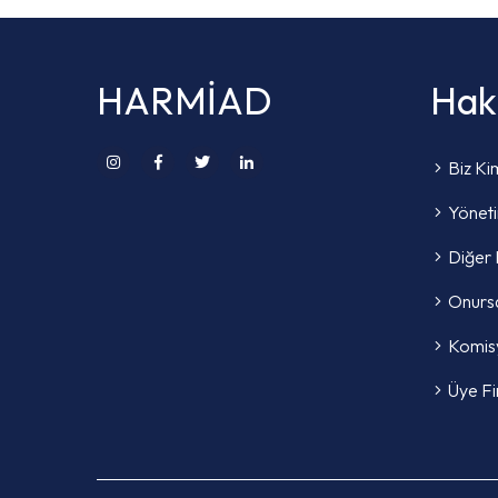
HARMİAD
Hak
Biz Ki
Yönet
Diğer 
Onursa
Komis
Üye Fi