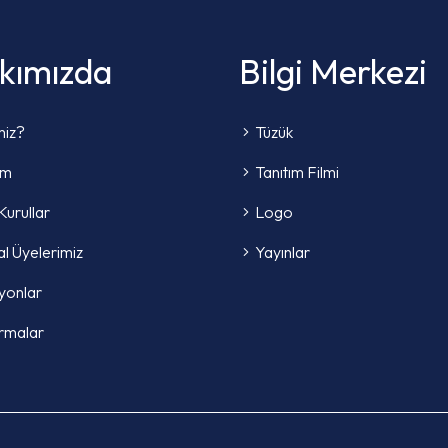
kımızda
Bilgi Merkezi
miz?
Tüzük
im
Tanıtım Filmi
Kurullar
Logo
l Üyelerimiz
Yayınlar
yonlar
rmalar