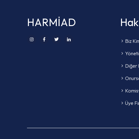
HARMİAD
Hak
Biz Ki
Yönet
Diğer 
Onursa
Komis
Üye Fi